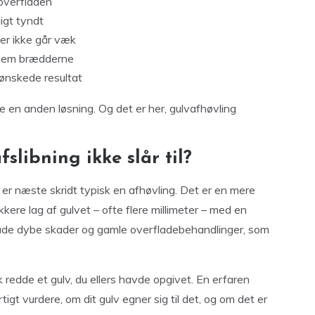
 overfladen
ligt tyndt
der ikke går væk
llem brædderne
 ønskede resultat
je en anden løsning. Og det er her, gulvafhøvling
fslibning ikke slår til?
 er næste skridt typisk en afhøvling. Det er en mere
ere lag af gulvet – ofte flere millimeter – med en
 både dybe skader og gamle overfladebehandlinger, som
redde et gulv, du ellers havde opgivet. En erfaren
tigt vurdere, om dit gulv egner sig til det, og om det er