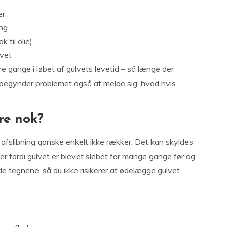
er
ing
 til olie)
lvet
e gange i løbet af gulvets levetid – så længe der
r begynder problemet også at melde sig: hvad hvis
re nok?
g afslibning ganske enkelt ikke rækker. Det kan skyldes
ller fordi gulvet er blevet slebet for mange gange før og
nde tegnene, så du ikke risikerer at ødelægge gulvet