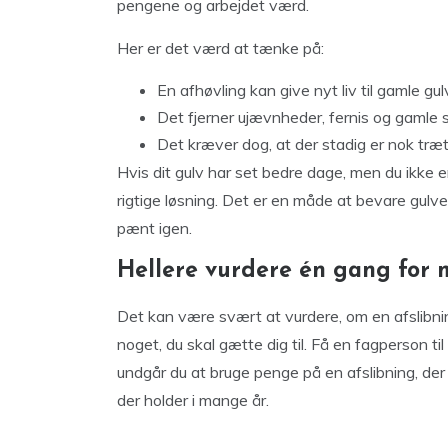
pengene og arbejdet værd.
Her er det værd at tænke på:
En afhøvling kan give nyt liv til gamle gu
Det fjerner ujævnheder, fernis og gamle 
Det kræver dog, at der stadig er nok træ
Hvis dit gulv har set bedre dage, men du ikke er
rigtige løsning. Det er en måde at bevare gulve
pænt igen.
Hellere vurdere én gang for m
Det kan være svært at vurdere, om en afslibnin
noget, du skal gætte dig til. Få en fagperson ti
undgår du at bruge penge på en afslibning, der al
der holder i mange år.