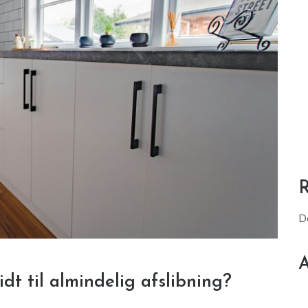
D
A
idt til almindelig afslibning?