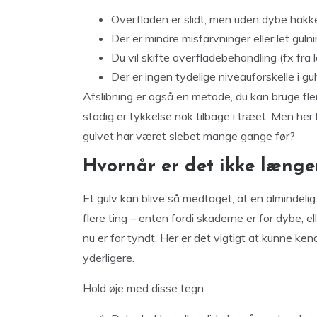
Overfladen er slidt, men uden dybe hakk
Der er mindre misfarvninger eller let guln
Du vil skifte overfladebehandling (fx fra lak
Der er ingen tydelige niveauforskelle i gu
Afslibning er også en metode, du kan bruge fler
stadig er tykkelse nok tilbage i træet. Men he
gulvet har været slebet mange gange før?
Hvornår er det ikke længe
Et gulv kan blive så medtaget, at en almindeli
flere ting – enten fordi skaderne er for dybe, e
nu er for tyndt. Her er det vigtigt at kunne ke
yderligere.
Hold øje med disse tegn: