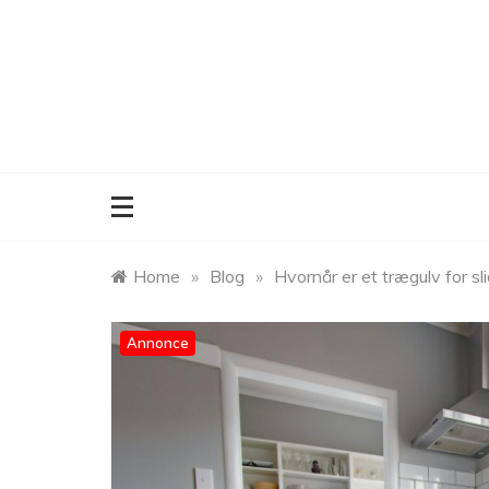
Skip
to
content
Home
»
Blog
»
Hvornår er et trægulv for slid
Annonce