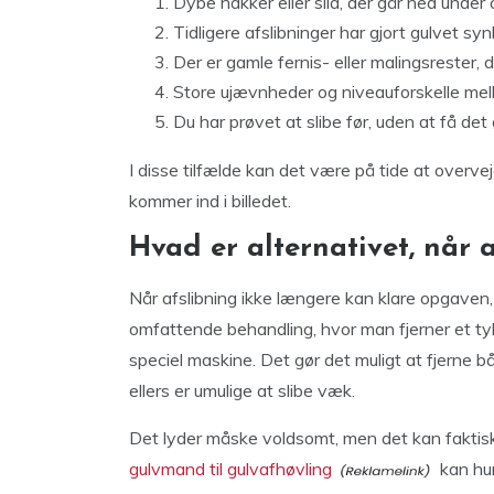
Dybe hakker eller slid, der går ned under
Tidligere afslibninger har gjort gulvet syn
Der er gamle fernis- eller malingsrester, 
Store ujævnheder og niveauforskelle me
Du har prøvet at slibe før, uden at få det
I disse tilfælde kan det være på tide at overve
kommer ind i billedet.
Hvad er alternativet, når a
Når afslibning ikke længere kan klare opgaven,
omfattende behandling, hvor man fjerner et tykk
speciel maskine. Det gør det muligt at fjerne
ellers er umulige at slibe væk.
Det lyder måske voldsomt, men det kan faktisk 
gulvmand til gulvafhøvling
kan hur