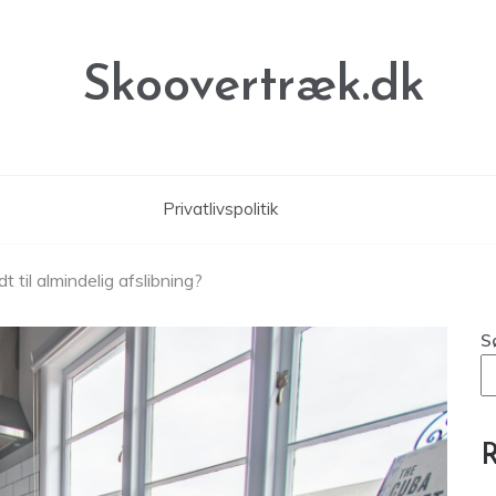
Skoovertræk.dk
Privatlivspolitik
t til almindelig afslibning?
S
R