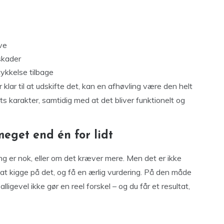
lve
skader
tykkelse tilbage
 klar til at udskifte det, kan en afhøvling være den helt
ts karakter, samtidig med at det bliver funktionelt og
eget end én for lidt
g er nok, eller om det kræver mere. Men det er ikke
l at kigge på det, og få en ærlig vurdering. På den måde
ligevel ikke gør en reel forskel – og du får et resultat,