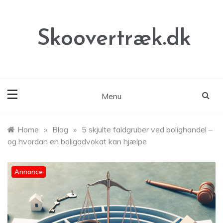
Skip
to
content
Skoovertræk.dk
Menu
Home
»
Blog
»
5 skjulte faldgruber ved bolighandel –
og hvordan en boligadvokat kan hjælpe
Annonce