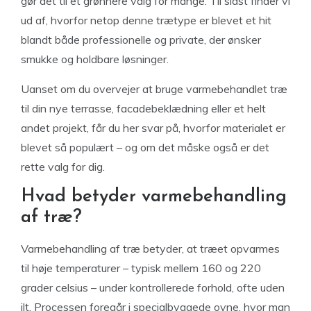
gør det til et grønnere valg for mange. Til sidst finder vi
ud af, hvorfor netop denne trætype er blevet et hit
blandt både professionelle og private, der ønsker
smukke og holdbare løsninger.
Uanset om du overvejer at bruge varmebehandlet træ
til din nye terrasse, facadebeklædning eller et helt
andet projekt, får du her svar på, hvorfor materialet er
blevet så populært – og om det måske også er det
rette valg for dig.
Hvad betyder varmebehandling
af træ?
Varmebehandling af træ betyder, at træet opvarmes
til høje temperaturer – typisk mellem 160 og 220
grader celsius – under kontrollerede forhold, ofte uden
ilt. Processen foregår i specialbyggede ovne, hvor man