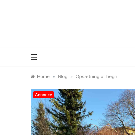
Skip
to
content
Home
»
Blog
»
Opsætning af hegn
Annonce