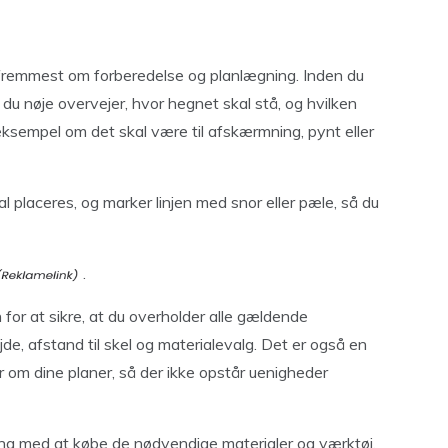
 fremmest om forberedelse og planlægning. Inden du
t du nøje overvejer, hvor hegnet skal stå, og hvilken
 eksempel om det skal være til afskærmning, pynt eller
 placeres, og marker linjen med snor eller pæle, så du
.
 for at sikre, at du overholder alle gældende
de, afstand til skel og materialevalg. Det er også en
 om dine planer, så der ikke opstår uenigheder
gang med at købe de nødvendige materialer og værktøj,