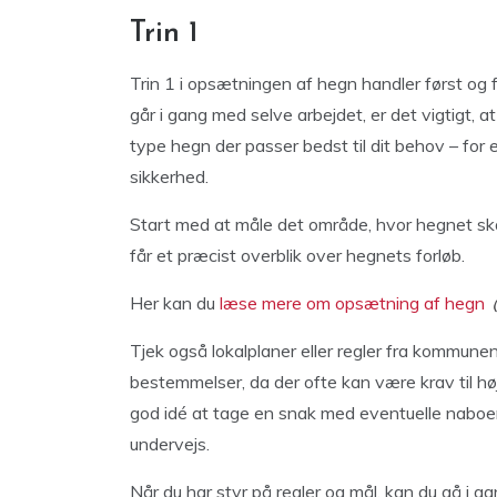
Trin 1
Trin 1 i opsætningen af hegn handler først og
går i gang med selve arbejdet, er det vigtigt, a
type hegn der passer bedst til dit behov – for
sikkerhed.
Start med at måle det område, hvor hegnet skal
får et præcist overblik over hegnets forløb.
Her kan du
læse mere om opsætning af hegn
Tjek også lokalplaner eller regler fra kommunen
bestemmelser, da der ofte kan være krav til høj
god idé at tage en snak med eventuelle naboer
undervejs.
Når du har styr på regler og mål, kan du gå i 