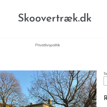
Skoovertræk.dk
Privatlivspolitik
S
R