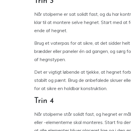
Trin 3
Når stolperne er sat solidt fast, og du har kontr
klar til at montere selve hegnet. Start med at 
ende af hegnet.
Brug et vaterpas for at sikre, at det sidder he
brædder eller paneler én ad gangen, og sørg fo
af hegnstypen.
Det er vigtigt løbende at tjekke, at hegnet forbl
stabilt og pænt. Brug de anbefalede skruer elle
for at sikre en holdbar konstruktion.
Trin 4
Når stolperne står solidt fast, og hegnet er mål
eller -elementerne skal monteres. Start fra den
at alle elementer bliver placeret lige og i den 