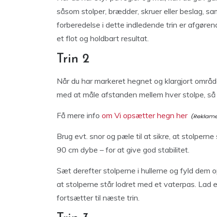
såsom stolper, brædder, skruer eller beslag, sa
forberedelse i dette indledende trin er afgøre
et flot og holdbart resultat.
Trin 2
Når du har markeret hegnet og klargjort området
med at måle afstanden mellem hver stolpe, så 
Få mere info
om Vi opsætter hegn her
Brug evt. snor og pæle til at sikre, at stolperne s
90 cm dybe – for at give god stabilitet.
Sæt derefter stolperne i hullerne og fyld dem o
at stolperne står lodret med et vaterpas. Lad 
fortsætter til næste trin.