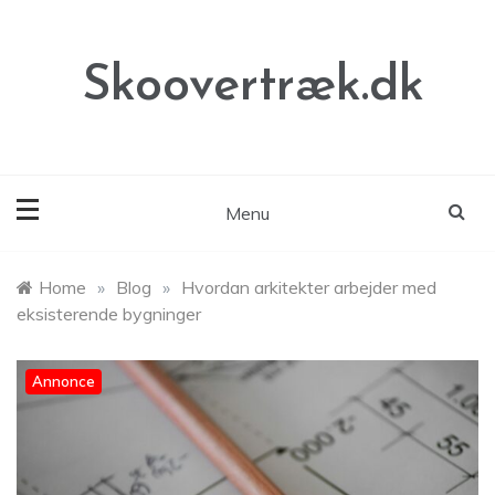
Skip
to
content
Skoovertræk.dk
Menu
Home
»
Blog
»
Hvordan arkitekter arbejder med
eksisterende bygninger
Annonce