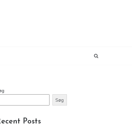
øg
Søg
ecent Posts