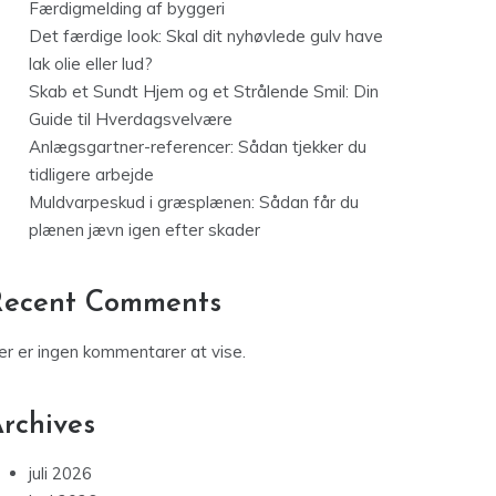
Færdigmelding af byggeri
Det færdige look: Skal dit nyhøvlede gulv have
lak olie eller lud?
Skab et Sundt Hjem og et Strålende Smil: Din
Guide til Hverdagsvelvære
Anlægsgartner-referencer: Sådan tjekker du
tidligere arbejde
Muldvarpeskud i græsplænen: Sådan får du
plænen jævn igen efter skader
Recent Comments
er er ingen kommentarer at vise.
rchives
juli 2026